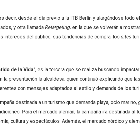
s decir, desde el día previo a la ITB Berlín y alargándose todo 
nados, y otra llamada
Retargeting,
en la que se volverán a mostra
os intereses del público, sus tendencias de compra, los
sites
tur
ido de la Vida
”, es la tercera que se realiza buscando impactar 
ó en la presentación la alcaldesa, quien continuó explicando qu
ferentes con mensajes adaptados al estilo y demanda de los turi
mpaña destinada a un turismo que demanda playa, ocio marino, g
 tradiciones. Para el mercado alemán, la campaña irá destinada al
onomía, cultura y espectáculos. Además, el mercado nórdico y al