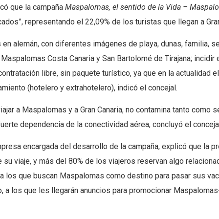
tacó que la campaña
Maspalomas, el sentido de la Vida – Maspal
dos”, representando el 22,09% de los turistas que llegan a Gran
en alemán, con diferentes imágenes de playa, dunas, familia, s
 Maspalomas Costa Canaria y San Bartolomé de Tirajana; incidir
 contratación libre, sin paquete turístico, ya que en la actualida
amiento (hotelero y extrahotelero), indicó el concejal.
iajar a Maspalomas y a Gran Canaria, no contamina tanto como s
erte dependencia de la conectividad aérea, concluyó el conceja
presa encargada del desarrollo de la campaña, explicó que la p
 su viaje, y más del 80% de los viajeros reservan algo relacionado
lo a los que buscan Maspalomas como destino para pasar sus vac
ino, a los que les llegarán anuncios para promocionar Maspaloma