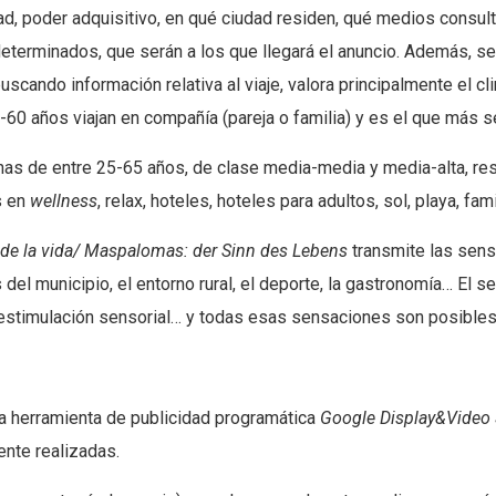
edad, poder adquisitivo, en qué ciudad residen, qué medios consu
 determinados, que serán a los que llegará el anuncio. Además, se
ando información relativa al viaje, valora principalmente el cl
60 años viajan en compañía (pareja o familia) y es el que más s
sonas de entre 25-65 años, de clase media-media y media-alta, 
s en
wellness
, relax, hoteles, hoteles para adultos, sol, playa, fa
de la vida/ Maspalomas: der Sinn des Lebens
transmite las sensa
s del municipio, el entorno rural, el deporte, la gastronomía… El s
 la estimulación sensorial… y todas esas sensaciones son posibl
a herramienta de publicidad programática
Google Display&Video
ente realizadas.