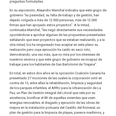
preguntas formuladas.
En su exposición, Alejandro Marichal indicaba que este grupo de
gobierno “su pasividad, su falta de trabajo y de gestión, han
dejado colgada a más de 12.000 personas, más de 12.000
firmas que han apoyado estos proyectos”. A la mitad,
continuaba Marichal, “les negó directamente sus necesidades
oponiéndose a aprobar algunas de las propuestas presentadas
señalando que eran proyectos que se estaban realizando, y a la
otra mitad, los ha ninguneado tras aceptar en este pleno su
realización pero cuya ejecución ha caído en saco roto,
demostrando, una vez más, que no mira por los intereses de
nuestros vecinos y que este grupo de gobierno es incapaz de
trabajar para los habitantes de San Bartolomé de Tirajana”.
En total, en estos dos años en la oposición Coalición Canaria ha
presentado 27 mociones de las cuales la corporación votó en
contra de 15, entre ellas la rehabilitación, limpieza y seguridad
de los parques infantiles; el ARRU para la Urbanización de La
Paz; un Plan de Gestión Integral del Litoral que vele por su
excelencia; bonificar el IBI de aquellas viviendas que usen
energías renovables; el dragado y ejecución de las obras de
mejora en la instalación portuaria del Castillo del Romeral; un
plan de gestión para la limpieza de playas, paseos marítimos, y