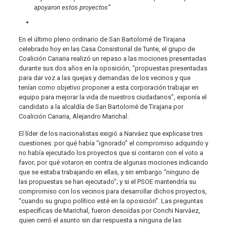
apoyaron estos proyectos”
En el último pleno ordinario de San Bartolomé de Tirajana
celebrado hoy en las Casa Consistorial de Tunte, el grupo de
Coalición Canaria realizó un repaso a las mociones presentadas
durante sus dos años en la oposición, “propuestas presentadas
para dar voz a las quejas y demandas de los vecinos y que
tenían como objetivo proponer a esta corporación trabajar en
equipo para mejorar la vida de nuestros ciudadanos”, exponía el
candidato a la alcaldía de San Bartolomé de Tirajana por
Coalición Canaria, Alejandro Marichal.
El líder de los nacionalistas exigió a Narváez que explicase tres
cuestiones: por qué había “ignorado” el compromiso adquirido y
no había ejecutado los proyectos que sí contaron con el voto a
favor; por qué votaron en contra de algunas mociones indicando
que se estaba trabajando en ellas, y sin embargo “ninguno de
las propuestas se han ejecutado”; y si el PSOE mantendría su
compromiso con los vecinos para desarrollar dichos proyectos,
“cuando su grupo político esté en la oposición”. Las preguntas
específicas de Marichal, fueron desoídas por Conchi Narváez,
quien cerró el asunto sin dar respuesta a ninguna de las