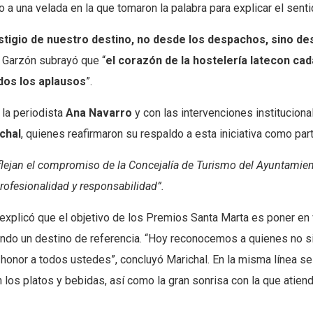
 a una velada en la que tomaron la palabra para explicar el sen
io de nuestro destino, no desde los despachos, sino desde l
o Garzón subrayó que “
el corazón de la hostelería late
con cad
dos los aplausos
”.
 la periodista
Ana Navarro
y con las intervenciones institucion
chal
, quienes reafirmaron su respaldo a esta iniciativa como pa
eflejan el compromiso de la Concejalía de Turismo del Ayuntamie
rofesionalidad y responsabilidad”.
, explicó que el objetivo de los Premios Santa Marta es poner en v
do un destino de referencia. “Hoy reconocemos a quienes no sie
 honor a todos ustedes”, concluyó Marichal. En la misma línea se
n los platos y bebidas, así como la gran sonrisa con la que atien