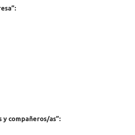
resa”:
es y compañeros/as”: