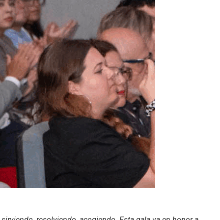
sirviendo, resolviendo, acogiendo. Esta gala va en honor a