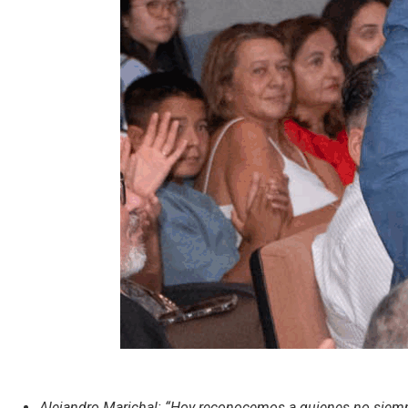
Alejandro Marichal: “Hoy reconocemos a quienes no siempre