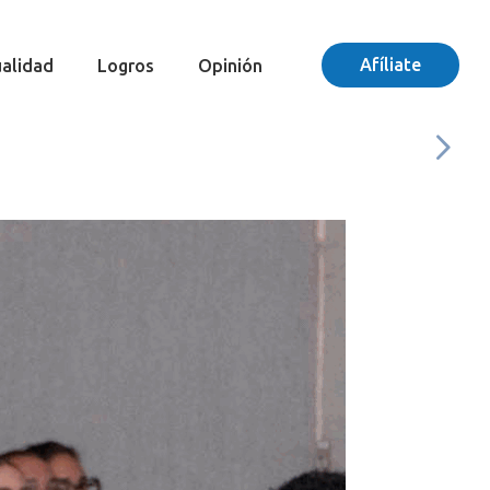
Afíliate
alidad
Logros
Opinión