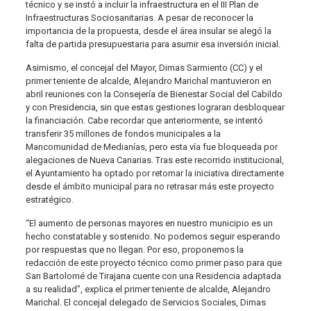
técnico y se instó a incluir la infraestructura en el III Plan de
Infraestructuras Sociosanitarias. A pesar de reconocer la
importancia de la propuesta, desde el área insular se alegó la
falta de partida presupuestaria para asumir esa inversión inicial.
Asimismo, el concejal del Mayor, Dimas Sarmiento (CC) y el
primer teniente de alcalde, Alejandro Marichal mantuvieron en
abril reuniones con la Consejería de Bienestar Social del Cabildo
y con Presidencia, sin que estas gestiones lograran desbloquear
la financiación. Cabe recordar que anteriormente, se intentó
transferir 35 millones de fondos municipales a la
Mancomunidad de Medianías, pero esta vía fue bloqueada por
alegaciones de Nueva Canarias. Tras este recorrido institucional,
el Ayuntamiento ha optado por retomar la iniciativa directamente
desde el ámbito municipal para no retrasar más este proyecto
estratégico.
“El aumento de personas mayores en nuestro municipio es un
hecho constatable y sostenido. No podemos seguir esperando
por respuestas que no llegan. Por eso, proponemos la
redacción de este proyecto técnico como primer paso para que
San Bartolomé de Tirajana cuente con una Residencia adaptada
a su realidad”, explica el primer teniente de alcalde, Alejandro
Marichal. El concejal delegado de Servicios Sociales, Dimas