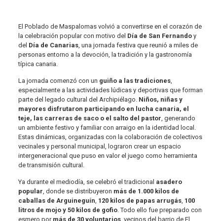
El Poblado de Maspalomas volvió a convertirse en el corazón de
la celebración popular con motivo del
Día de San Fernando
y
del
Día de Canarias
, una jornada festiva que reunió a miles de
personas entorno a la devoción, la tradición y la gastronomía
típica canaria.
La jornada comenzó con un
guiño a las tradiciones
,
especialmente a las actividades lúdicas y deportivas que forman
parte del legado cultural del Archipiélago.
Niños, niñas y
mayores disfrutaron participando en lucha canaria, el
teje, las carreras de saco o el salto del pastor
, generando
un ambiente festivo y familiar con arraigo en la identidad local.
Estas dinámicas, organizadas con la colaboración de colectivos
vecinales y personal municipal, lograron crear un espacio
intergeneracional que puso en valor el juego como herramienta
de transmisión cultural.
Ya durante el mediodía, se celebró el tradicional
asadero
popular
, donde se distribuyeron
más de 1.000 kilos de
caballas de Arguineguín
,
120 kilos de papas arrugás
,
100
litros de mojo y
50 kilos de gofio
. Todo ello fue preparado con
esmero por
más de 30 voluntarios
, vecinos del barrio de El