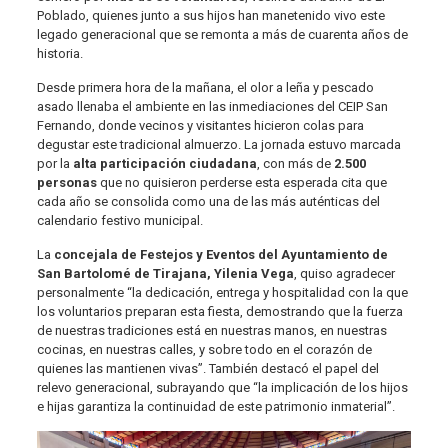
Poblado, quienes junto a sus hijos han manetenido vivo este
legado generacional que se remonta a más de cuarenta años de
historia.
Desde primera hora de la mañana, el olor a leña y pescado
asado llenaba el ambiente en las inmediaciones del CEIP San
Fernando, donde vecinos y visitantes hicieron colas para
degustar este tradicional almuerzo. La jornada estuvo marcada
por la
alta participación ciudadana
, con más de
2.500
personas
que no quisieron perderse esta esperada cita que
cada año se consolida como una de las más auténticas del
calendario festivo municipal.
La
concejala de Festejos y Eventos del Ayuntamiento de
San Bartolomé de Tirajana, Yilenia Vega
, quiso agradecer
personalmente “la dedicación, entrega y hospitalidad con la que
los voluntarios preparan esta fiesta, demostrando que la fuerza
de nuestras tradiciones está en nuestras manos, en nuestras
cocinas, en nuestras calles, y sobre todo en el corazón de
quienes las mantienen vivas”. También destacó el papel del
relevo generacional, subrayando que “la implicación de los hijos
e hijas garantiza la continuidad de este patrimonio inmaterial”.