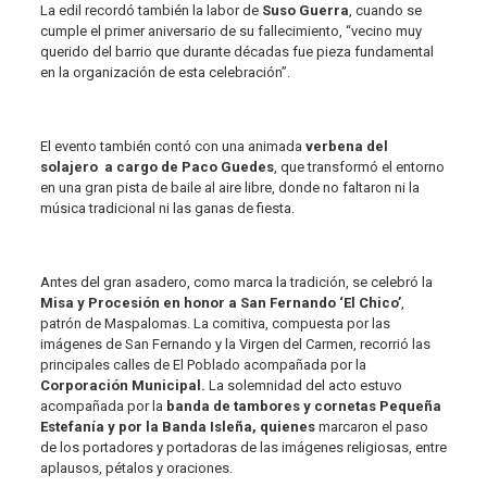
La edil recordó también la labor de
Suso Guerra
, cuando se
cumple el primer aniversario de su fallecimiento, “vecino muy
querido del barrio que durante décadas fue pieza fundamental
en la organización de esta celebración”.
El evento también contó con una animada
verbena del
solajero a cargo de Paco Guedes
, que transformó el entorno
en una gran pista de baile al aire libre, donde no faltaron ni la
música tradicional ni las ganas de fiesta.
Antes del gran asadero, como marca la tradición, se celebró la
Misa y Procesión en honor a San Fernando ‘El Chico’
,
patrón de Maspalomas. La comitiva, compuesta por las
imágenes de San Fernando y la Virgen del Carmen, recorrió las
principales calles de El Poblado acompañada por la
Corporación Municipal.
La solemnidad del acto estuvo
acompañada por la
banda de tambores y cornetas Pequeña
Estefanía y por la Banda Isleña, quienes
marcaron el paso
de los portadores y portadoras de las imágenes religiosas, entre
aplausos, pétalos y oraciones.