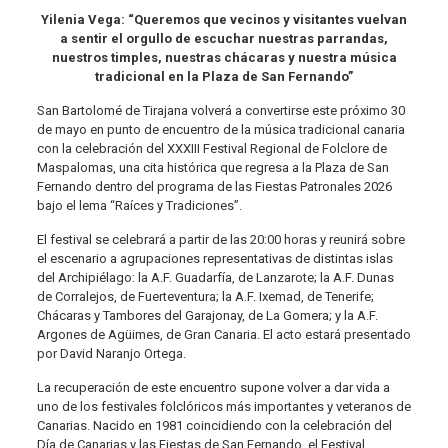
Yilenia Vega: “Queremos que vecinos y visitantes vuelvan
a sentir el orgullo de escuchar nuestras parrandas,
nuestros timples, nuestras chácaras y nuestra música
tradicional en la Plaza de San Fernando”
San Bartolomé de Tirajana volverá a convertirse este próximo 30
de mayo en punto de encuentro de la música tradicional canaria
con la celebración del XXXIII Festival Regional de Folclore de
Maspalomas, una cita histórica que regresa a la Plaza de San
Fernando dentro del programa de las Fiestas Patronales 2026
bajo el lema “Raíces y Tradiciones”.
El festival se celebrará a partir de las 20:00 horas y reunirá sobre
el escenario a agrupaciones representativas de distintas islas
del Archipiélago: la A.F. Guadarfía, de Lanzarote; la A.F. Dunas
de Corralejos, de Fuerteventura; la A.F. Ixemad, de Tenerife;
Chácaras y Tambores del Garajonay, de La Gomera; y la A.F.
Argones de Agüimes, de Gran Canaria. El acto estará presentado
por David Naranjo Ortega.
La recuperación de este encuentro supone volver a dar vida a
uno de los festivales folclóricos más importantes y veteranos de
Canarias. Nacido en 1981 coincidiendo con la celebración del
Día de Canarias y las Fiestas de San Fernando, el Festival