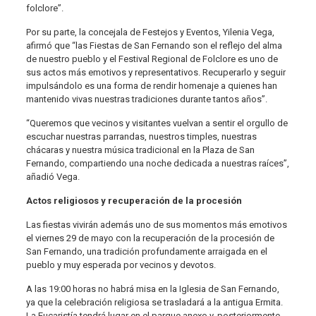
folclore”.
Por su parte, la concejala de Festejos y Eventos, Yilenia Vega,
afirmó que “las Fiestas de San Fernando son el reflejo del alma
de nuestro pueblo y el Festival Regional de Folclore es uno de
sus actos más emotivos y representativos. Recuperarlo y seguir
impulsándolo es una forma de rendir homenaje a quienes han
mantenido vivas nuestras tradiciones durante tantos años”.
“Queremos que vecinos y visitantes vuelvan a sentir el orgullo de
escuchar nuestras parrandas, nuestros timples, nuestras
chácaras y nuestra música tradicional en la Plaza de San
Fernando, compartiendo una noche dedicada a nuestras raíces”,
añadió Vega.
Actos religiosos y recuperación de la procesión
Las fiestas vivirán además uno de sus momentos más emotivos
el viernes 29 de mayo con la recuperación de la procesión de
San Fernando, una tradición profundamente arraigada en el
pueblo y muy esperada por vecinos y devotos.
A las 19:00 horas no habrá misa en la Iglesia de San Fernando,
ya que la celebración religiosa se trasladará a la antigua Ermita.
La Eucaristía tendrá lugar en el parque anexo y, posteriormente,