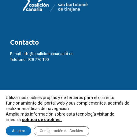
Contacto
E-mail:
info@coalicioncanariasbt.es
Teléfono:
928 776 190
Utilizamos cookies propias y de terceros para el correcto
funcionamiento del portal web y sus complementos, además de
realizar analíticas de navegación.
Amplía más información sobre esta tecnología visitando
nuestra
política de cookies.
© Coalición Canaria -
Política de Cookies
–
Política de Privacidad
Aceptar
Configuración de Cookies