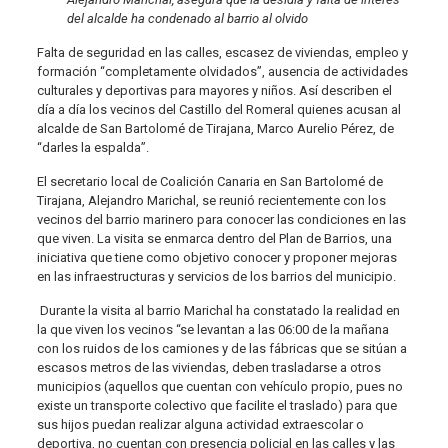
del alcalde ha condenado al barrio al olvido
Falta de seguridad en las calles, escasez de viviendas, empleo y
formación “completamente olvidados”, ausencia de actividades
culturales y deportivas para mayores y niños. Así describen el
día a día los vecinos del Castillo del Romeral quienes acusan al
alcalde de San Bartolomé de Tirajana, Marco Aurelio Pérez, de
“darles la espalda”.
El secretario local de Coalición Canaria en San Bartolomé de
Tirajana, Alejandro Marichal, se reunió recientemente con los
vecinos del barrio marinero para conocer las condiciones en las
que viven. La visita se enmarca dentro del Plan de Barrios, una
iniciativa que tiene como objetivo conocer y proponer mejoras
en las infraestructuras y servicios de los barrios del municipio.
Durante la visita al barrio Marichal ha constatado la realidad en
la que viven los vecinos “se levantan a las 06:00 de la mañana
con los ruidos de los camiones y de las fábricas que se sitúan a
escasos metros de las viviendas, deben trasladarse a otros
municipios (aquellos que cuentan con vehículo propio, pues no
existe un transporte colectivo que facilite el traslado) para que
sus hijos puedan realizar alguna actividad extraescolar o
deportiva, no cuentan con presencia policial en las calles y las