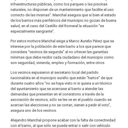
infraestructuras públicas, como los parques o las piscinas
naturales, no disponen de un mantenimiento que facilite el uso
correcto de las mismas”. Marichal asegura que si bien el estado
de los barrios más periféricos del municipio no gozan de buena
salud, en el caso del Castillo del Romeral la situación “es
especialmente sangrante”.
Por estos motivos Marichal exige a Marco Aurelio Pérez que se
interese por la población de este barrio a los que parece que
considera “vecinos de segunda” al no ofrecer las garantías
mínimas que debe recibir cada ciudadano del municipio como
son seguridad, vivienda, empleo y formación, entre otros.
Los vecinos expusieron al secretario local del partido
nacionalista en el municipio sureño que están “hartos” de que
durante cuatro años “no se haya visto ni si quiera a un técnico
del ayuntamiento que se acercase al barrio a atender las
demandas que presentan en el consistorio a través de la
asociación de vecinos, sólo se les ve en el pueblo cuando se
acercan las elecciones y no se cortan, vienen a pedir el voto”,
asegura uno de los vecinos.
Alejandro Marichal propone acabar con la falta de conectividad
con el barrio, al que sólo se puede entrar o salir con vehículo