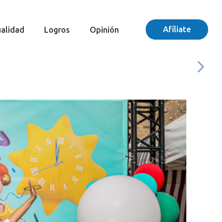
Afíliate
alidad
Logros
Opinión