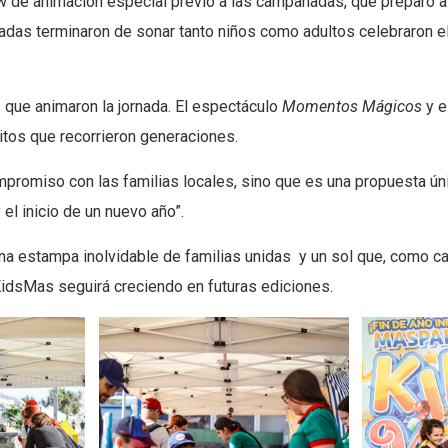
w de animación especial previo a las campanadas, que preparó a
das terminaron de sonar tanto niños como adultos celebraron el 
 que animaron la jornada. El espectáculo
Momentos Mágicos
y e
itos que recorrieron generaciones.
mpromiso con las familias locales, sino que es una propuesta ún
el inicio de un nuevo año”.
na estampa inolvidable de familias unidas
y un sol que, como c
 KidsMas seguirá creciendo en futuras ediciones.