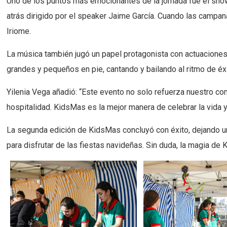
Uno de los puntos más emocionantes de la jornada fue el sho
atrás dirigido por el speaker Jaime García. Cuando las campana
Iriome.
La música también jugó un papel protagonista con actuaciones
grandes y pequeños en pie, cantando y bailando al ritmo de éx
Yilenia Vega añadió: “Este evento no solo refuerza nuestro co
hospitalidad. KidsMas es la mejor manera de celebrar la vida y 
La segunda edición de KidsMas concluyó con éxito, dejando u
para disfrutar de las fiestas navideñas. Sin duda, la magia de