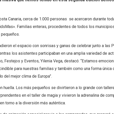
osta Canaria, cerca de 1.000 personas
se acercaron durante toda
as». Familias enteras, procedentes de todos los municipios, d
s pequeños.
adieron el espacio con sonrisas y ganas de celebrar junto a la
mientras los asistentes participaban en una amplia variedad de a
smo, Festejos y Eventos, Yilenia Vega, destacó: “Estamos emoci
ndible para nuestras familias y también como una forma única 
do del mejor clima de Europa”.
uella. Los más pequeños se divirtieron a lo grande con tallere
rendentes en el taller de magia y vivieron la adrenalina de compe
en torno a la diversión más auténtica.