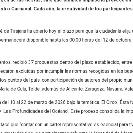
nuestro Carnaval. Cada año, la creatividad de los participa
de Tirajana ha abierto hoy el plazo para que la ciudadanía elija
permanecerá disponible hasta las 00:00 horas del 12 de octubre a
entos, recibió 37 propuestas dentro del plazo establecido, entre
edaron excluidas por incumplir las normas recogidas en las base
intos puntos del país, con participación de autores del propio m
María de Guía, Telde, además de Alicante, Zaragoza, Navarra, Val
el 10 al 22 de marzo de 2026 bajo la temática ‘El Circo’. Ésta 
a’ y ‘Las Profundidades del Océano’. Este proceso consolida la im
acó que “contar con un cartel representativo es esencial para tra