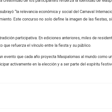
 creatividad de los participantes refuerza la identidad de Masp
l, subrayó “la relevancia económica y social del Carnaval Intern
miento. Este concurso no solo define la imagen de las fiestas, s
adición participativa. En ediciones anteriores, miles de residen
que refuerza el vínculo entre la fiesta y su público.
de un evento que cada año proyecta Maspalomas al mundo como un
icipar activamente en la elección y a ser parte del espíritu festiv