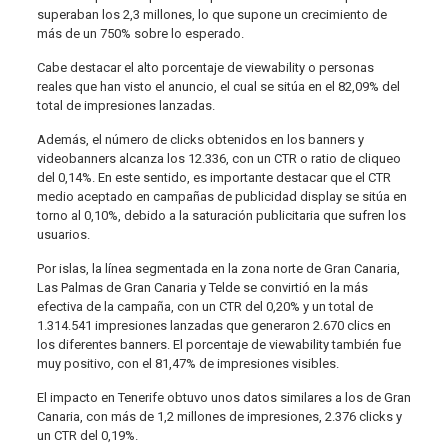
superaban los 2,3 millones, lo que supone un crecimiento de
más de un 750% sobre lo esperado.
Cabe destacar el alto porcentaje de viewability o personas
reales que han visto el anuncio, el cual se sitúa en el 82,09% del
total de impresiones lanzadas.
Además, el número de clicks obtenidos en los banners y
videobanners alcanza los 12.336, con un CTR o ratio de cliqueo
del 0,14%. En este sentido, es importante destacar que el CTR
medio aceptado en campañas de publicidad display se sitúa en
torno al 0,10%, debido a la saturación publicitaria que sufren los
usuarios.
Por islas, la línea segmentada en la zona norte de Gran Canaria,
Las Palmas de Gran Canaria y Telde se convirtió en la más
efectiva de la campaña, con un CTR del 0,20% y un total de
1.314.541 impresiones lanzadas que generaron 2.670 clics en
los diferentes banners. El porcentaje de viewability también fue
muy positivo, con el 81,47% de impresiones visibles.
El impacto en Tenerife obtuvo unos datos similares a los de Gran
Canaria, con más de 1,2 millones de impresiones, 2.376 clicks y
un CTR del 0,19%.